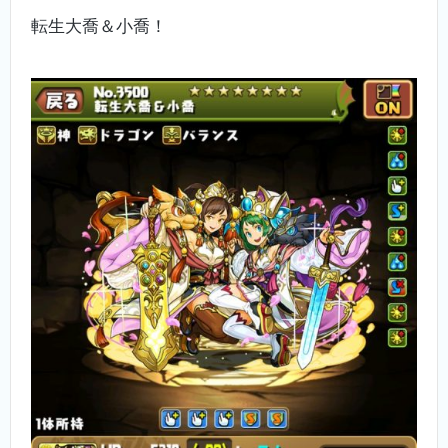
転生大喬＆小喬！