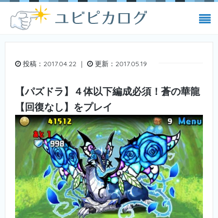
投稿：2017.04.22 ｜
更新：2017.05.19
【パズドラ】４体以下編成必須！蒼の華龍
【回復なし】をプレイ